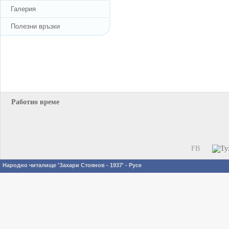
Галерия
Полезни връзки
Работно време
FB
Народно читалище 'Захари Стоянов - 1937' - Русе