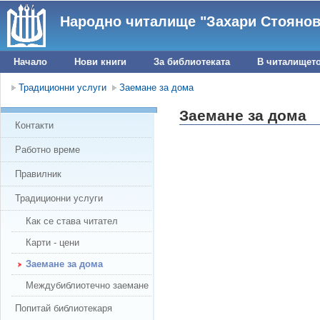
Народно читалище "Захари Стоянов 
Начало
Нови книги
За библиотеката
В читалищет
Традиционни услуги
Заемане за дома
Заемане за дома
Контакти
Работно време
Правилник
Традиционни услуги
Как се става читател
Карти - цени
Заемане за дома
Междубиблиотечно заемане
Попитай библиотекаря