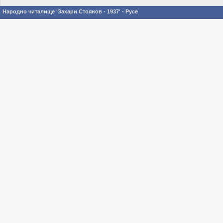
Народно читалище 'Захари Стоянов - 1937' - Русе