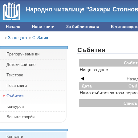
Народно читалище "Захари Стоянов 
Начало
Нови книги
За библиотеката
В читалищет
За децата
Събития
Събития
Препоръчваме ви
Събити
Детски сайтове
Нищо за днес.
Текстове
Наза
Нови книги
Дата
Съби
Няма събития за този перио
Събития
Списъ
Конкурси
Вашите творби
Контакти